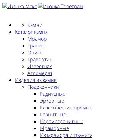
Заказать замер
Камни
Каталог камня
Мрамор
Гранит
Оникс
Травертин
Известняк
Агломерат
Изделия из камня
Подоконники
Радиусные
Эркерные
Классические прямые
Гранитные
Керамогранитные
Мраморные
Из мрамора и гранита