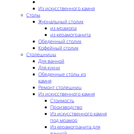
Из искусственного камня
Столы
Журнальный столик
из мрамора
из керамогранита
Обеденный столик
Кофейный столик
Столешницы
Для ванной
Для кухни
Обеденные столы из
камня
Ремонт столешниц
Из искусственного камня
Стоимость
Производство
Из искусственного камня
под мрамор
Из керамогранита для
ванной