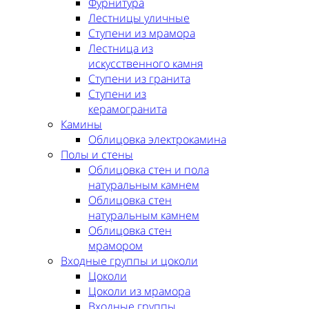
Фурнитура
Лестницы уличные
Ступени из мрамора
Лестница из
искусственного камня
Ступени из гранита
Ступени из
керамогранита
Камины
Облицовка электрокамина
Полы и стены
Облицовка стен и пола
натуральным камнем
Облицовка стен
натуральным камнем
Облицовка стен
мрамором
Входные группы и цоколи
Цоколи
Цоколи из мрамора
Входные группы