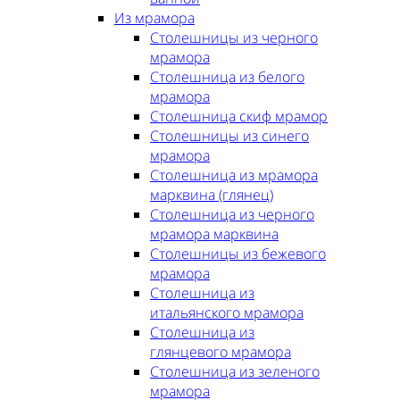
Из мрамора
Столешницы из черного
мрамора
Столешница из белого
мрамора
Столешница скиф мрамор
Столешницы из синего
мрамора
Столешница из мрамора
марквина (глянец)
Столешница из черного
мрамора марквина
Столешницы из бежевого
мрамора
Столешница из
итальянского мрамора
Столешница из
глянцевого мрамора
Столешница из зеленого
мрамора