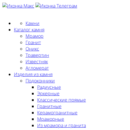
Заказать замер
Камни
Каталог камня
Мрамор
Гранит
Оникс
Травертин
Известняк
Агломерат
Изделия из камня
Подоконники
Радиусные
Эркерные
Классические прямые
Гранитные
Керамогранитные
Мраморные
Из мрамора и гранита