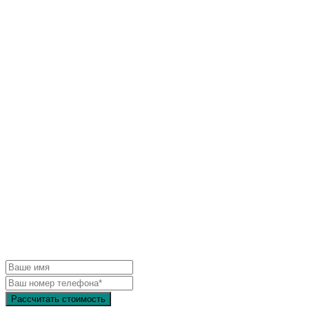
Хотите получить
бесплатную
консультацию?
Заполните заявку и получите профессиональную
консультацию и индивидуальный расчет столешницы
Рассчитать стоимость