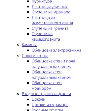
Фурнитура
Лестницы уличные
Ступени из мрамора
Лестница из
искусственного камня
Ступени из гранита
Ступени из
керамогранита
Камины
Облицовка электрокамина
Полы и стены
Облицовка стен и пола
натуральным камнем
Облицовка стен
натуральным камнем
Облицовка стен
мрамором
Входные группы и цоколи
Цоколи
Цоколи из мрамора
Входные группы