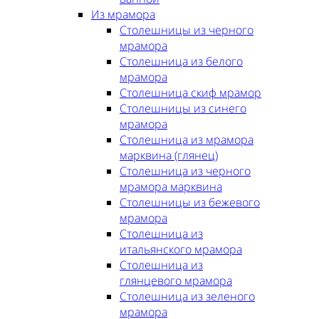
Из мрамора
Столешницы из черного
мрамора
Столешница из белого
мрамора
Столешница скиф мрамор
Столешницы из синего
мрамора
Столешница из мрамора
марквина (глянец)
Столешница из черного
мрамора марквина
Столешницы из бежевого
мрамора
Столешница из
итальянского мрамора
Столешница из
глянцевого мрамора
Столешница из зеленого
мрамора