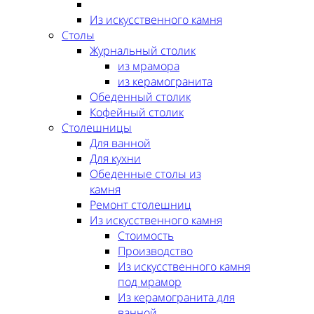
Из искусственного камня
Столы
Журнальный столик
из мрамора
из керамогранита
Обеденный столик
Кофейный столик
Столешницы
Для ванной
Для кухни
Обеденные столы из
камня
Ремонт столешниц
Из искусственного камня
Стоимость
Производство
Из искусственного камня
под мрамор
Из керамогранита для
ванной