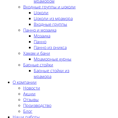
мрамором
Входные группы и цоколи
Цоколи
Цоколи из мрамора
Входные группы
Панно и мозаика
Мозаика
Панно
Панно из оникса
Хамам и бани
Мраморные курны
Барные стойки
Барные стойки из
мрамора
О компании
Новости
Акции
Отзывы
Производство
Блог
Наши работы