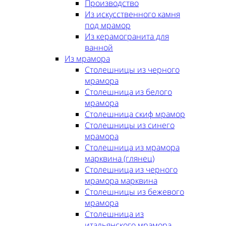
Производство
Из искусственного камня
под мрамор
Из керамогранита для
ванной
Из мрамора
Столешницы из черного
мрамора
Столешница из белого
мрамора
Столешница скиф мрамор
Столешницы из синего
мрамора
Столешница из мрамора
марквина (глянец)
Столешница из черного
мрамора марквина
Столешницы из бежевого
мрамора
Столешница из
итальянского мрамора