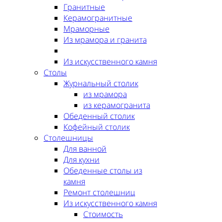
Гранитные
Керамогранитные
Мраморные
Из мрамора и гранита
Из искусственного камня
Столы
Журнальный столик
из мрамора
из керамогранита
Обеденный столик
Кофейный столик
Столешницы
Для ванной
Для кухни
Обеденные столы из
камня
Ремонт столешниц
Из искусственного камня
Стоимость