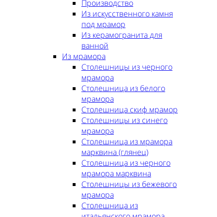
Производство
Из искусственного камня
под мрамор
Из керамогранита для
ванной
Из мрамора
Столешницы из черного
мрамора
Столешница из белого
мрамора
Столешница скиф мрамор
Столешницы из синего
мрамора
Столешница из мрамора
марквина (глянец)
Столешница из черного
мрамора марквина
Столешницы из бежевого
мрамора
Столешница из
итальянского мрамора