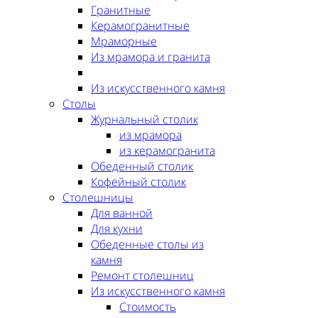
Гранитные
Керамогранитные
Мраморные
Из мрамора и гранита
Из искусственного камня
Столы
Журнальный столик
из мрамора
из керамогранита
Обеденный столик
Кофейный столик
Столешницы
Для ванной
Для кухни
Обеденные столы из
камня
Ремонт столешниц
Из искусственного камня
Стоимость