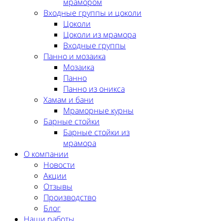
мрамором
Входные группы и цоколи
Цоколи
Цоколи из мрамора
Входные группы
Панно и мозаика
Мозаика
Панно
Панно из оникса
Хамам и бани
Мраморные курны
Барные стойки
Барные стойки из
мрамора
О компании
Новости
Акции
Отзывы
Производство
Блог
Наши работы