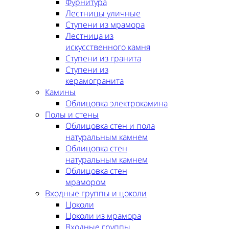
Фурнитура
Лестницы уличные
Ступени из мрамора
Лестница из
искусственного камня
Ступени из гранита
Ступени из
керамогранита
Камины
Облицовка электрокамина
Полы и стены
Облицовка стен и пола
натуральным камнем
Облицовка стен
натуральным камнем
Облицовка стен
мрамором
Входные группы и цоколи
Цоколи
Цоколи из мрамора
Входные группы