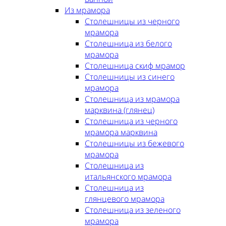
Из мрамора
Столешницы из черного
мрамора
Столешница из белого
мрамора
Столешница скиф мрамор
Столешницы из синего
мрамора
Столешница из мрамора
марквина (глянец)
Столешница из черного
мрамора марквина
Столешницы из бежевого
мрамора
Столешница из
итальянского мрамора
Столешница из
глянцевого мрамора
Столешница из зеленого
мрамора