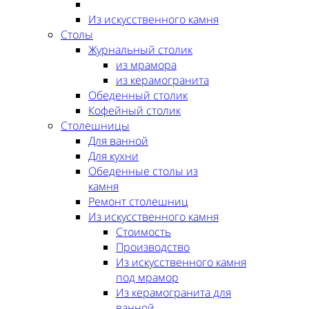
Из искусственного камня
Столы
Журнальный столик
из мрамора
из керамогранита
Обеденный столик
Кофейный столик
Столешницы
Для ванной
Для кухни
Обеденные столы из
камня
Ремонт столешниц
Из искусственного камня
Стоимость
Производство
Из искусственного камня
под мрамор
Из керамогранита для
ванной