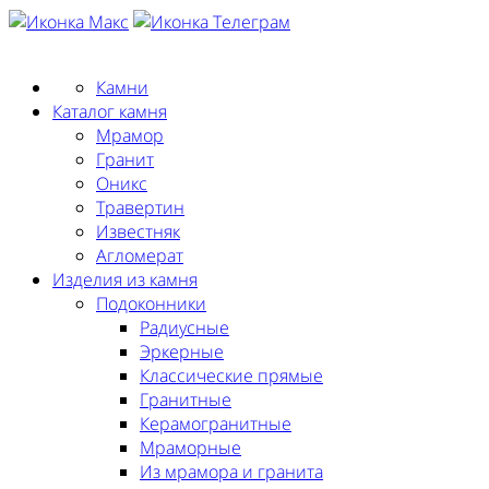
Заказать замер
Камни
Каталог камня
Мрамор
Гранит
Оникс
Травертин
Известняк
Агломерат
Изделия из камня
Подоконники
Радиусные
Эркерные
Классические прямые
Гранитные
Керамогранитные
Мраморные
Из мрамора и гранита