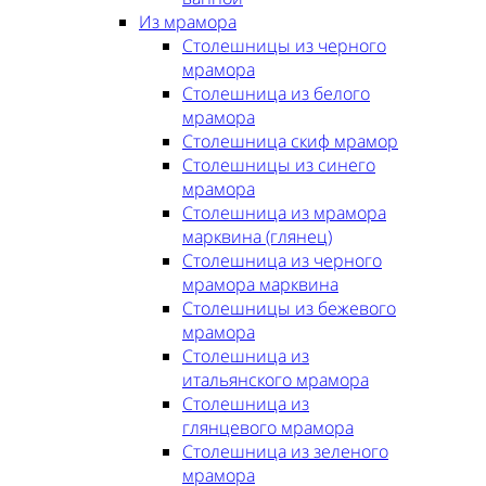
Из мрамора
Столешницы из черного
мрамора
Столешница из белого
мрамора
Столешница скиф мрамор
Столешницы из синего
мрамора
Столешница из мрамора
марквина (глянец)
Столешница из черного
мрамора марквина
Столешницы из бежевого
мрамора
Столешница из
итальянского мрамора
Столешница из
глянцевого мрамора
Столешница из зеленого
мрамора