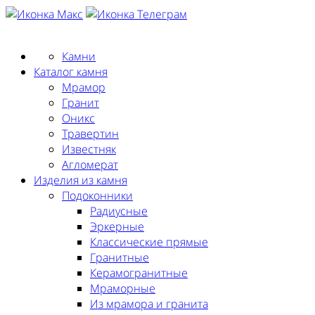
Заказать замер
Камни
Каталог камня
Мрамор
Гранит
Оникс
Травертин
Известняк
Агломерат
Изделия из камня
Подоконники
Радиусные
Эркерные
Классические прямые
Гранитные
Керамогранитные
Мраморные
Из мрамора и гранита