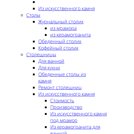
Из искусственного камня
Столы
Журнальный столик
из мрамора
из керамогранита
Обеденный столик
Кофейный столик
Столешницы
Для ванной
Для кухни
Обеденные столы из
камня
Ремонт столешниц
Из искусственного камня
Стоимость
Производство
Из искусственного камня
под мрамор
Из керамогранита для
ванной