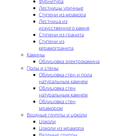
Фурнитура
Лестницы уличные
Ступени из мрамора
Лестница из
искусственного камня
Ступени из гранита
Ступени из
керамогранита
Камины
Облицовка электрокамина
Полы и стены
Облицовка стен и пола
натуральным камнем
Облицовка стен
натуральным камнем
Облицовка стен
мрамором
Входные группы и цоколи
Цоколи
Цоколи из мрамора
Входные группы