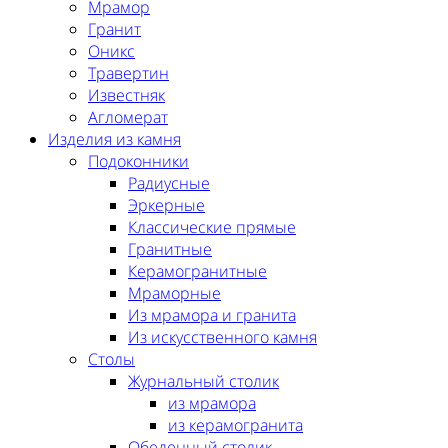
Мрамор
Гранит
Оникс
Травертин
Известняк
Агломерат
Изделия из камня
Подоконники
Радиусные
Эркерные
Классические прямые
Гранитные
Керамогранитные
Мраморные
Из мрамора и гранита
Из искусственного камня
Столы
Журнальный столик
из мрамора
из керамогранита
Обеденный столик