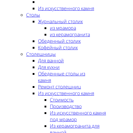
Из искусственного камня
Столы
Журнальный столик
из мрамора
из керамогранита
Обеденный столик
Кофейный столик
Столешницы
Для ванной
Для кухни
Обеденные столы из
камня
Ремонт столешниц
Из искусственного камня
Стоимость
Производство
Из искусственного камня
под мрамор
Из керамогранита для
ванной