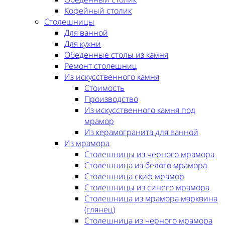
Кофейный столик
Столешницы
Для ванной
Для кухни
Обеденные столы из камня
Ремонт столешниц
Из искусственного камня
Стоимость
Производство
Из искусственного камня под
мрамор
Из керамогранита для ванной
Из мрамора
Столешницы из черного мрамора
Столешница из белого мрамора
Столешница скиф мрамор
Столешницы из синего мрамора
Столешница из мрамора марквина
(глянец)
Столешница из черного мрамора