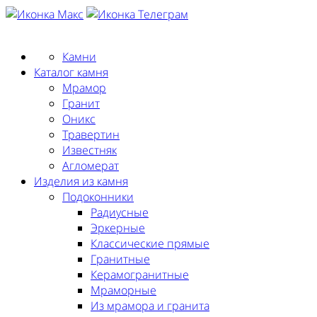
Заказать замер
Камни
Каталог камня
Мрамор
Гранит
Оникс
Травертин
Известняк
Агломерат
Изделия из камня
Подоконники
Радиусные
Эркерные
Классические прямые
Гранитные
Керамогранитные
Мраморные
Из мрамора и гранита