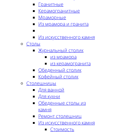
Гранитные
Керамогранитные
Мраморные
Из мрамора и гранита
Из искусственного камня
Столы
Журнальный столик
из мрамора
из керамогранита
Обеденный столик
Кофейный столик
Столешницы
Для ванной
Для кухни
Обеденные столы из
камня
Ремонт столешниц
Из искусственного камня
Стоимость