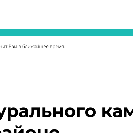
нит Вам в ближайшее время.
урального ка
районе