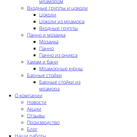
мрамором
Входные группы и цоколи
Цоколи
Цоколи из мрамора
Входные группы
Панно и мозаика
Мозаика
Панно
Панно из оникса
Хамам и бани
Мраморные курны
Барные стойки
Барные стойки из
мрамора
О компании
Новости
Акции
Отзывы
Производство
Блог
Наши работы