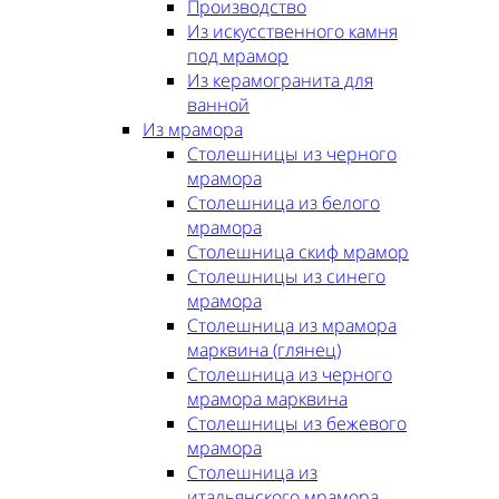
Производство
Из искусственного камня
под мрамор
Из керамогранита для
ванной
Из мрамора
Столешницы из черного
мрамора
Столешница из белого
мрамора
Столешница скиф мрамор
Столешницы из синего
мрамора
Столешница из мрамора
марквина (глянец)
Столешница из черного
мрамора марквина
Столешницы из бежевого
мрамора
Столешница из
итальянского мрамора