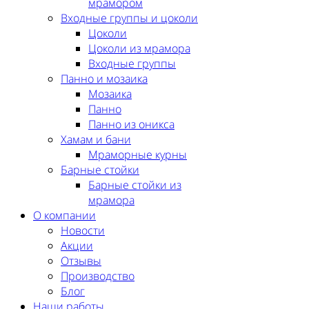
мрамором
Входные группы и цоколи
Цоколи
Цоколи из мрамора
Входные группы
Панно и мозаика
Мозаика
Панно
Панно из оникса
Хамам и бани
Мраморные курны
Барные стойки
Барные стойки из
мрамора
О компании
Новости
Акции
Отзывы
Производство
Блог
Наши работы