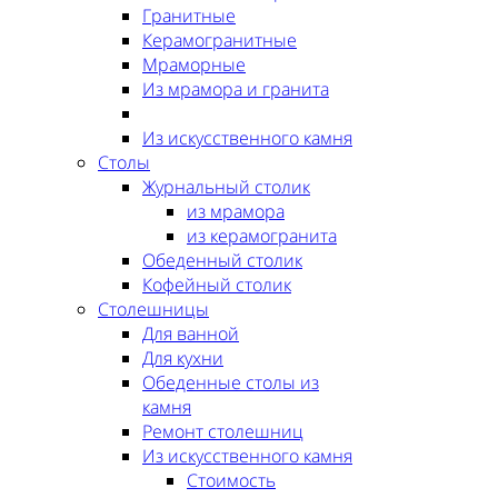
Гранитные
Керамогранитные
Мраморные
Из мрамора и гранита
Из искусственного камня
Столы
Журнальный столик
из мрамора
из керамогранита
Обеденный столик
Кофейный столик
Столешницы
Для ванной
Для кухни
Обеденные столы из
камня
Ремонт столешниц
Из искусственного камня
Стоимость