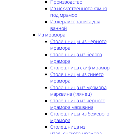
Производство
Из искусственного камня
под мрамор
Из керамогранита для
ванной
Из мрамора
Столешницы из черного
мрамора
Столешница из белого
мрамора
Столешница скиф мрамор
Столешницы из синего
мрамора
Столешница из мрамора
марквина (глянец)
Столешница из черного
мрамора марквина
Столешницы из бежевого
мрамора
Столешница из
итальянского мрамора