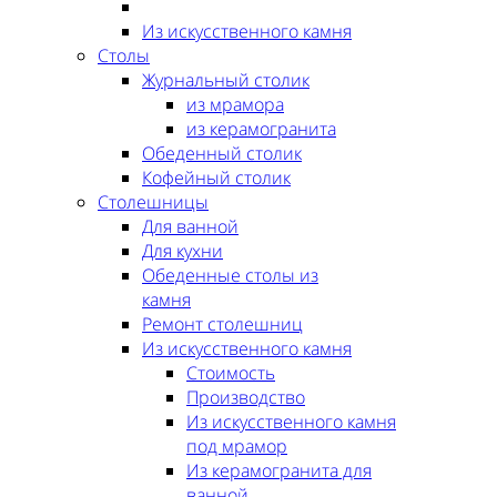
Из искусственного камня
Столы
Журнальный столик
из мрамора
из керамогранита
Обеденный столик
Кофейный столик
Столешницы
Для ванной
Для кухни
Обеденные столы из
камня
Ремонт столешниц
Из искусственного камня
Стоимость
Производство
Из искусственного камня
под мрамор
Из керамогранита для
ванной