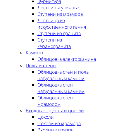
Фурнитура
Лестницы уличные
Ступени из мрамора
Лестница из
искусственного камня
Ступени из гранита
Ступени из
керамогранита
Камины
Облицовка электрокамина
Полы и стены
Облицовка стен и пола
натуральным камнем
Облицовка стен
натуральным камнем
Облицовка стен
мрамором
Входные группы и цоколи
Цоколи
Цоколи из мрамора
Входные группы