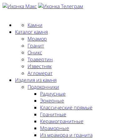
Заказать замер
Камни
Каталог камня
Мрамор
Гранит
Оникс
Травертин
Известняк
Агломерат
Изделия из камня
Подоконники
Радиусные
Эркерные
Классические прямые
Гранитные
Керамогранитные
Мраморные
Из мрамора и гранита