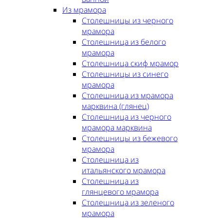
Из мрамора
Столешницы из черного
мрамора
Столешница из белого
мрамора
Столешница скиф мрамор
Столешницы из синего
мрамора
Столешница из мрамора
марквина (глянец)
Столешница из черного
мрамора марквина
Столешницы из бежевого
мрамора
Столешница из
итальянского мрамора
Столешница из
глянцевого мрамора
Столешница из зеленого
мрамора