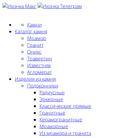
Заказать замер
Камни
Каталог камня
Мрамор
Гранит
Оникс
Травертин
Известняк
Агломерат
Изделия из камня
Подоконники
Радиусные
Эркерные
Классические прямые
Гранитные
Керамогранитные
Мраморные
Из мрамора и гранита