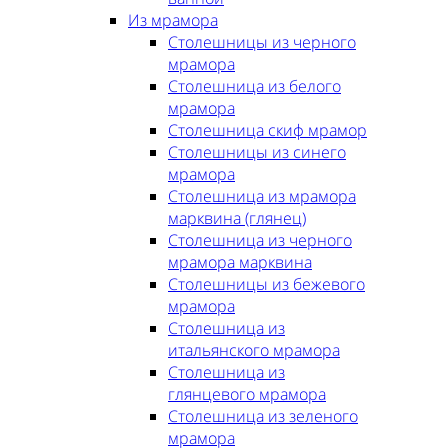
Из мрамора
Столешницы из черного
мрамора
Столешница из белого
мрамора
Столешница скиф мрамор
Столешницы из синего
мрамора
Столешница из мрамора
марквина (глянец)
Столешница из черного
мрамора марквина
Столешницы из бежевого
мрамора
Столешница из
итальянского мрамора
Столешница из
глянцевого мрамора
Столешница из зеленого
мрамора