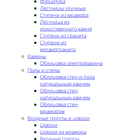
Фурнитура
Лестницы уличные
Ступени из мрамора
Лестница из
искусственного камня
Ступени из гранита
Ступени из
керамогранита
Камины
Облицовка электрокамина
Полы и стены
Облицовка стен и пола
натуральным камнем
Облицовка стен
натуральным камнем
Облицовка стен
мрамором
Входные группы и цоколи
Цоколи
Цоколи из мрамора
Входные группы