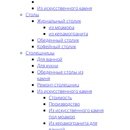
Из искусственного камня
Столы
Журнальный столик
из мрамора
из керамогранита
Обеденный столик
Кофейный столик
Столешницы
Для ванной
Для кухни
Обеденные столы из
камня
Ремонт столешниц
Из искусственного камня
Стоимость
Производство
Из искусственного камня
под мрамор
Из керамогранита для
ванной