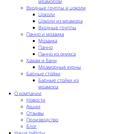
мрамором
Входные группы и цоколи
Цоколи
Цоколи из мрамора
Входные группы
Панно и мозаика
Мозаика
Панно
Панно из оникса
Хамам и бани
Мраморные курны
Барные стойки
Барные стойки из
мрамора
О компании
Новости
Акции
Отзывы
Производство
Блог
Наши работы