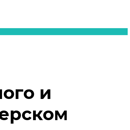
ого и
верском