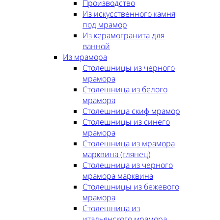
Производство
Из искусственного камня
под мрамор
Из керамогранита для
ванной
Из мрамора
Столешницы из черного
мрамора
Столешница из белого
мрамора
Столешница скиф мрамор
Столешницы из синего
мрамора
Столешница из мрамора
марквина (глянец)
Столешница из черного
мрамора марквина
Столешницы из бежевого
мрамора
Столешница из
итальянского мрамора