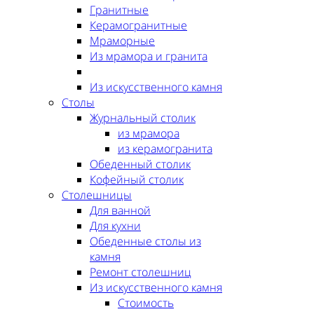
Гранитные
Керамогранитные
Мраморные
Из мрамора и гранита
Из искусственного камня
Столы
Журнальный столик
из мрамора
из керамогранита
Обеденный столик
Кофейный столик
Столешницы
Для ванной
Для кухни
Обеденные столы из
камня
Ремонт столешниц
Из искусственного камня
Стоимость