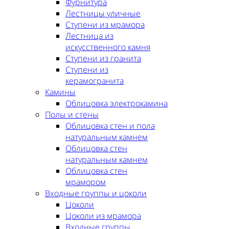
Фурнитура
Лестницы уличные
Ступени из мрамора
Лестница из
искусственного камня
Ступени из гранита
Ступени из
керамогранита
Камины
Облицовка электрокамина
Полы и стены
Облицовка стен и пола
натуральным камнем
Облицовка стен
натуральным камнем
Облицовка стен
мрамором
Входные группы и цоколи
Цоколи
Цоколи из мрамора
Входные группы