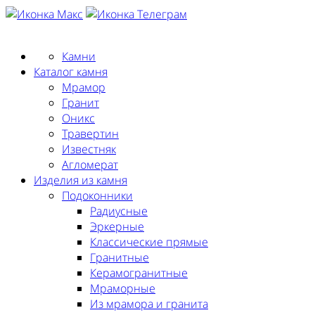
Заказать замер
Камни
Каталог камня
Мрамор
Гранит
Оникс
Травертин
Известняк
Агломерат
Изделия из камня
Подоконники
Радиусные
Эркерные
Классические прямые
Гранитные
Керамогранитные
Мраморные
Из мрамора и гранита