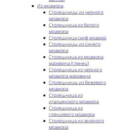
Из мрамора
Столешницы из черного
мрамора
Столешница из белого
мрамора
Столешница скиф мрамор
Столешницы из синего
мрамора
Столешница из мрамора
марквина (глянец)
Столешница из черного
мрамора марквина
Столешницы из бежевого
мрамора
Столешница из
итальянского мрамора
Столешница из
глянцевого мрамора
Столешница из зеленого
мрамора