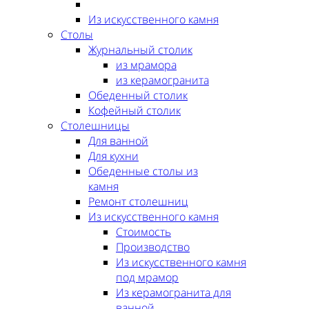
Из искусственного камня
Столы
Журнальный столик
из мрамора
из керамогранита
Обеденный столик
Кофейный столик
Столешницы
Для ванной
Для кухни
Обеденные столы из
камня
Ремонт столешниц
Из искусственного камня
Стоимость
Производство
Из искусственного камня
под мрамор
Из керамогранита для
ванной