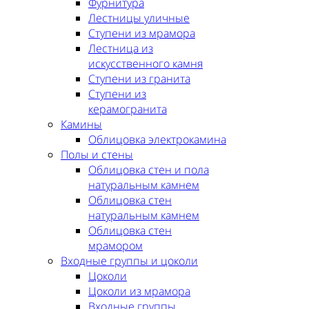
Фурнитура
Лестницы уличные
Ступени из мрамора
Лестница из
искусственного камня
Ступени из гранита
Ступени из
керамогранита
Камины
Облицовка электрокамина
Полы и стены
Облицовка стен и пола
натуральным камнем
Облицовка стен
натуральным камнем
Облицовка стен
мрамором
Входные группы и цоколи
Цоколи
Цоколи из мрамора
Входные группы