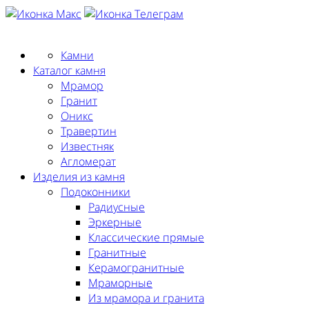
Заказать замер
Камни
Каталог камня
Мрамор
Гранит
Оникс
Травертин
Известняк
Агломерат
Изделия из камня
Подоконники
Радиусные
Эркерные
Классические прямые
Гранитные
Керамогранитные
Мраморные
Из мрамора и гранита