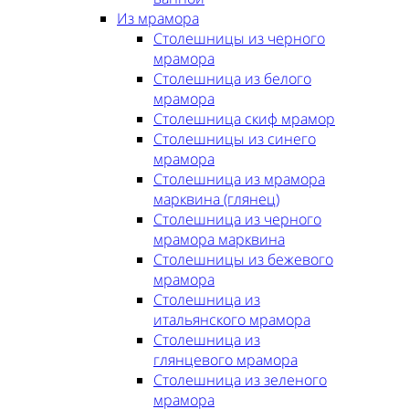
Из мрамора
Столешницы из черного
мрамора
Столешница из белого
мрамора
Столешница скиф мрамор
Столешницы из синего
мрамора
Столешница из мрамора
марквина (глянец)
Столешница из черного
мрамора марквина
Столешницы из бежевого
мрамора
Столешница из
итальянского мрамора
Столешница из
глянцевого мрамора
Столешница из зеленого
мрамора