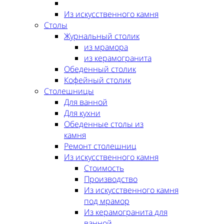
Из искусственного камня
Столы
Журнальный столик
из мрамора
из керамогранита
Обеденный столик
Кофейный столик
Столешницы
Для ванной
Для кухни
Обеденные столы из
камня
Ремонт столешниц
Из искусственного камня
Стоимость
Производство
Из искусственного камня
под мрамор
Из керамогранита для
ванной