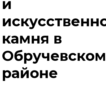
и
искусственн
камня в
Обручевско
районе
Подоконники из