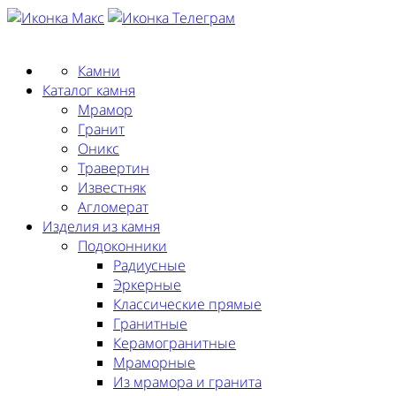
Заказать замер
Камни
Каталог камня
Мрамор
Гранит
Оникс
Травертин
Известняк
Агломерат
Изделия из камня
Подоконники
Радиусные
Эркерные
Классические прямые
Гранитные
Керамогранитные
Мраморные
Из мрамора и гранита