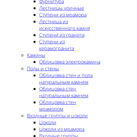
Фурнитура
Лестницы уличные
Ступени из мрамора
Лестница из
искусственного камня
Ступени из гранита
Ступени из
керамогранита
Камины
Облицовка электрокамина
Полы и стены
Облицовка стен и пола
натуральным камнем
Облицовка стен
натуральным камнем
Облицовка стен
мрамором
Входные группы и цоколи
Цоколи
Цоколи из мрамора
Входные группы