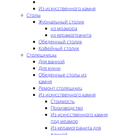
Из искусственного камня
Столы
Журнальный столик
из мрамора
из керамогранита
Обеденный столик
Кофейный столик
Столешницы
Для ванной
Для кухни
Обеденные столы из
камня
Ремонт столешниц
Из искусственного камня
Стоимость
Производство
Из искусственного камня
под мрамор
Из керамогранита для
ванной