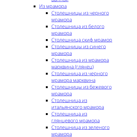
Из мрамора
Столешницы из черного
мрамора
Столешница из белого
мрамора
Столешница скиф мрамор
Столешницы из синего
мрамора
Столешница из мрамора
марквина (глянец)
Столешница из черного
мрамора марквина
Столешницы из бежевого
мрамора
Столешница из
итальянского мрамора
Столешница из
глянцевого мрамора
Столешница из зеленого
мрамора