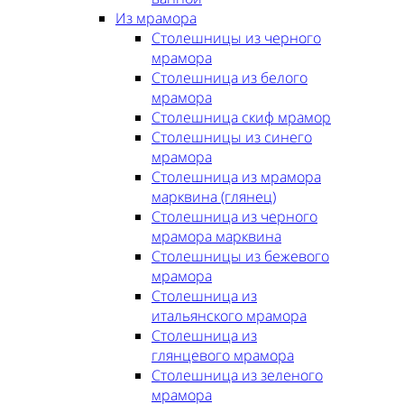
Из мрамора
Столешницы из черного
мрамора
Столешница из белого
мрамора
Столешница скиф мрамор
Столешницы из синего
мрамора
Столешница из мрамора
марквина (глянец)
Столешница из черного
мрамора марквина
Столешницы из бежевого
мрамора
Столешница из
итальянского мрамора
Столешница из
глянцевого мрамора
Столешница из зеленого
мрамора