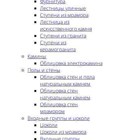
Фурнитура
Лестницы уличные
Ступени из мрамора
Лестница из
искусственного камня
Ступени из гранита
Ступени из
керамогранита
Камины
Облицовка электрокамина
Полы и стены
Облицовка стен и пола
натуральным камнем
Облицовка стен
натуральным камнем
Облицовка стен
мрамором
Входные группы и цоколи
Цоколи
Цоколи из мрамора
Входные группы