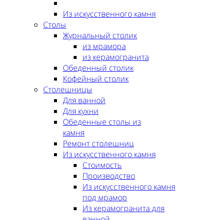
Из искусственного камня
Столы
Журнальный столик
из мрамора
из керамогранита
Обеденный столик
Кофейный столик
Столешницы
Для ванной
Для кухни
Обеденные столы из
камня
Ремонт столешниц
Из искусственного камня
Стоимость
Производство
Из искусственного камня
под мрамор
Из керамогранита для
ванной