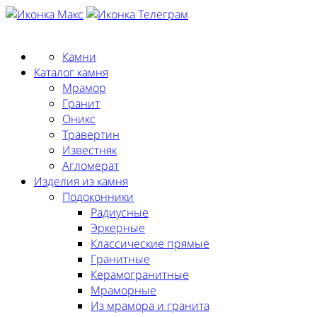
Заказать замер
Камни
Каталог камня
Мрамор
Гранит
Оникс
Травертин
Известняк
Агломерат
Изделия из камня
Подоконники
Радиусные
Эркерные
Классические прямые
Гранитные
Керамогранитные
Мраморные
Из мрамора и гранита