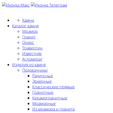
Заказать замер
Камни
Каталог камня
Мрамор
Гранит
Оникс
Травертин
Известняк
Агломерат
Изделия из камня
Подоконники
Радиусные
Эркерные
Классические прямые
Гранитные
Керамогранитные
Мраморные
Из мрамора и гранита