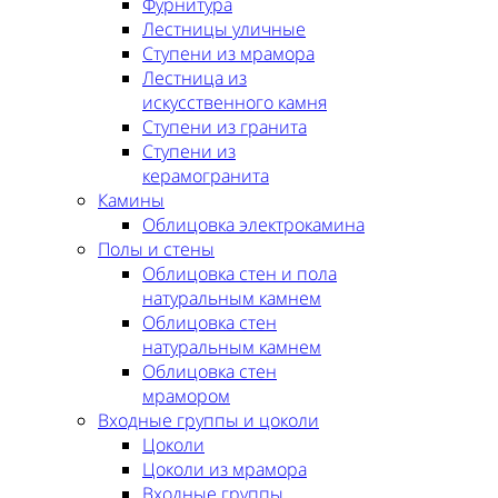
Фурнитура
Лестницы уличные
Ступени из мрамора
Лестница из
искусственного камня
Ступени из гранита
Ступени из
керамогранита
Камины
Облицовка электрокамина
Полы и стены
Облицовка стен и пола
натуральным камнем
Облицовка стен
натуральным камнем
Облицовка стен
мрамором
Входные группы и цоколи
Цоколи
Цоколи из мрамора
Входные группы