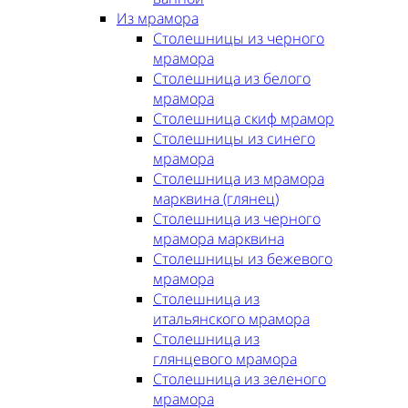
Из мрамора
Столешницы из черного
мрамора
Столешница из белого
мрамора
Столешница скиф мрамор
Столешницы из синего
мрамора
Столешница из мрамора
марквина (глянец)
Столешница из черного
мрамора марквина
Столешницы из бежевого
мрамора
Столешница из
итальянского мрамора
Столешница из
глянцевого мрамора
Столешница из зеленого
мрамора