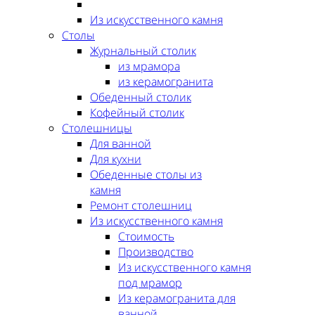
Из искусственного камня
Столы
Журнальный столик
из мрамора
из керамогранита
Обеденный столик
Кофейный столик
Столешницы
Для ванной
Для кухни
Обеденные столы из
камня
Ремонт столешниц
Из искусственного камня
Стоимость
Производство
Из искусственного камня
под мрамор
Из керамогранита для
ванной