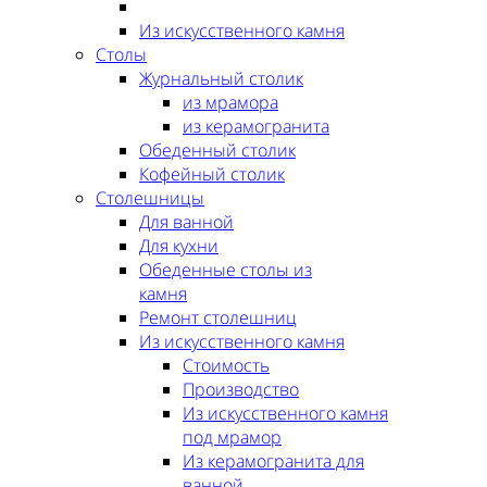
Из искусственного камня
Столы
Журнальный столик
из мрамора
из керамогранита
Обеденный столик
Кофейный столик
Столешницы
Для ванной
Для кухни
Обеденные столы из
камня
Ремонт столешниц
Из искусственного камня
Стоимость
Производство
Из искусственного камня
под мрамор
Из керамогранита для
ванной