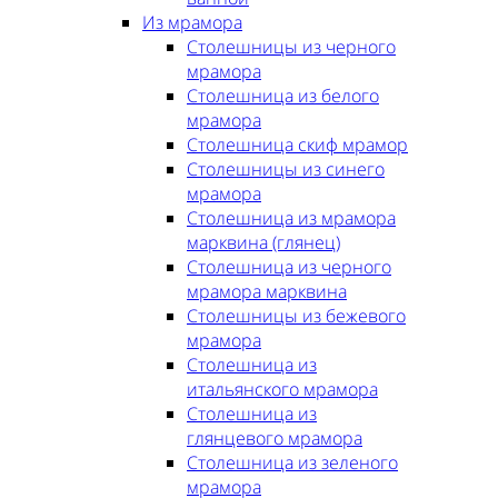
Из мрамора
Столешницы из черного
мрамора
Столешница из белого
мрамора
Столешница скиф мрамор
Столешницы из синего
мрамора
Столешница из мрамора
марквина (глянец)
Столешница из черного
мрамора марквина
Столешницы из бежевого
мрамора
Столешница из
итальянского мрамора
Столешница из
глянцевого мрамора
Столешница из зеленого
мрамора