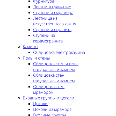
Фурнитура
Лестницы уличные
Ступени из мрамора
Лестница из
искусственного камня
Ступени из гранита
Ступени из
керамогранита
Камины
Облицовка электрокамина
Полы и стены
Облицовка стен и пола
натуральным камнем
Облицовка стен
натуральным камнем
Облицовка стен
мрамором
Входные группы и цоколи
Цоколи
Цоколи из мрамора
Входные группы