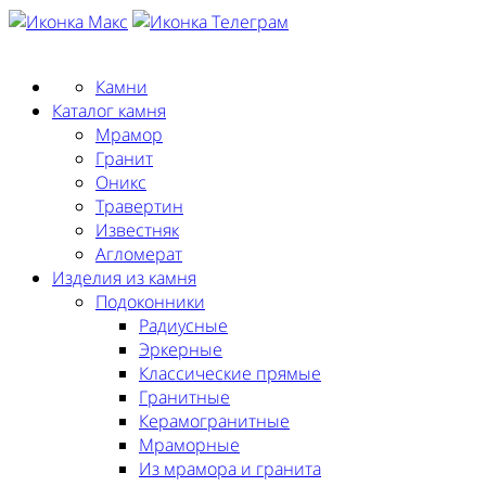
Заказать замер
Камни
Каталог камня
Мрамор
Гранит
Оникс
Травертин
Известняк
Агломерат
Изделия из камня
Подоконники
Радиусные
Эркерные
Классические прямые
Гранитные
Керамогранитные
Мраморные
Из мрамора и гранита