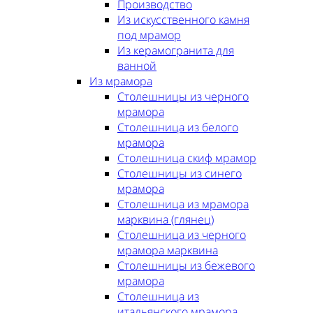
Производство
Из искусственного камня
под мрамор
Из керамогранита для
ванной
Из мрамора
Столешницы из черного
мрамора
Столешница из белого
мрамора
Столешница скиф мрамор
Столешницы из синего
мрамора
Столешница из мрамора
марквина (глянец)
Столешница из черного
мрамора марквина
Столешницы из бежевого
мрамора
Столешница из
итальянского мрамора