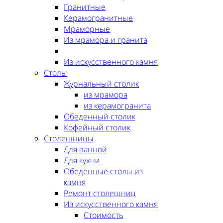
Гранитные
Керамогранитные
Мраморные
Из мрамора и гранита
Из искусственного камня
Столы
Журнальный столик
из мрамора
из керамогранита
Обеденный столик
Кофейный столик
Столешницы
Для ванной
Для кухни
Обеденные столы из
камня
Ремонт столешниц
Из искусственного камня
Стоимость