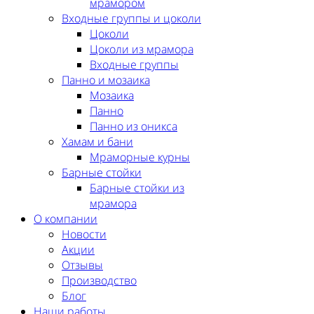
мрамором
Входные группы и цоколи
Цоколи
Цоколи из мрамора
Входные группы
Панно и мозаика
Мозаика
Панно
Панно из оникса
Хамам и бани
Мраморные курны
Барные стойки
Барные стойки из
мрамора
О компании
Новости
Акции
Отзывы
Производство
Блог
Наши работы