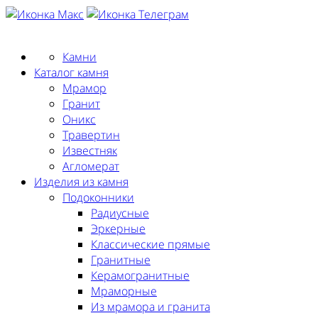
Заказать замер
Камни
Каталог камня
Мрамор
Гранит
Оникс
Травертин
Известняк
Агломерат
Изделия из камня
Подоконники
Радиусные
Эркерные
Классические прямые
Гранитные
Керамогранитные
Мраморные
Из мрамора и гранита