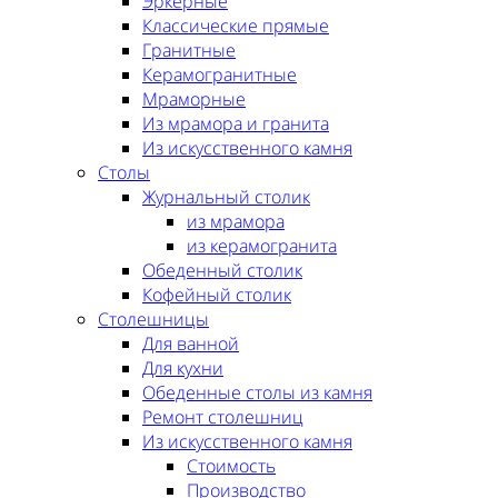
Эркерные
Классические прямые
Гранитные
Керамогранитные
Мраморные
Из мрамора и гранита
Из искусственного камня
Столы
Журнальный столик
из мрамора
из керамогранита
Обеденный столик
Кофейный столик
Столешницы
Для ванной
Для кухни
Обеденные столы из камня
Ремонт столешниц
Из искусственного камня
Стоимость
Производство