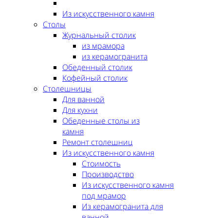
Из искусственного камня
Столы
Журнальный столик
из мрамора
из керамогранита
Обеденный столик
Кофейный столик
Столешницы
Для ванной
Для кухни
Обеденные столы из
камня
Ремонт столешниц
Из искусственного камня
Стоимость
Производство
Из искусственного камня
под мрамор
Из керамогранита для
ванной