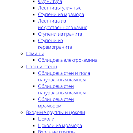
Фурнитура
Лестницы уличные
Ступени из мрамора
Лестница из
искусственного камня
Ступени из гранита
Ступени из
керамогранита
Камины
Облицовка электрокамина
Полы и стены
Облицовка стен и пола
натуральным камнем
Облицовка стен
натуральным камнем
Облицовка стен
мрамором
Входные группы и цоколи
Цоколи
Цоколи из мрамора
Входные группы