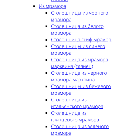
Из мрамора
Столешницы из черного
мрамора
Столешница из белого
мрамора
Столешница скиф мрамор
Столешницы из синего
мрамора
Столешница из мрамора
марквина (глянец)
Столешница из черного
мрамора марквина
Столешницы из бежевого
мрамора
Столешница из
итальянского мрамора
Столешница из
глянцевого мрамора
Столешница из зеленого
мрамора