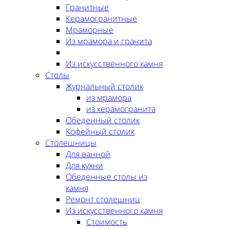
Гранитные
Керамогранитные
Мраморные
Из мрамора и гранита
Из искусственного камня
Столы
Журнальный столик
из мрамора
из керамогранита
Обеденный столик
Кофейный столик
Столешницы
Для ванной
Для кухни
Обеденные столы из
камня
Ремонт столешниц
Из искусственного камня
Стоимость