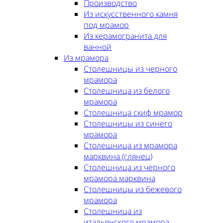
Производство
Из искусственного камня
под мрамор
Из керамогранита для
ванной
Из мрамора
Столешницы из черного
мрамора
Столешница из белого
мрамора
Столешница скиф мрамор
Столешницы из синего
мрамора
Столешница из мрамора
марквина (глянец)
Столешница из черного
мрамора марквина
Столешницы из бежевого
мрамора
Столешница из
итальянского мрамора