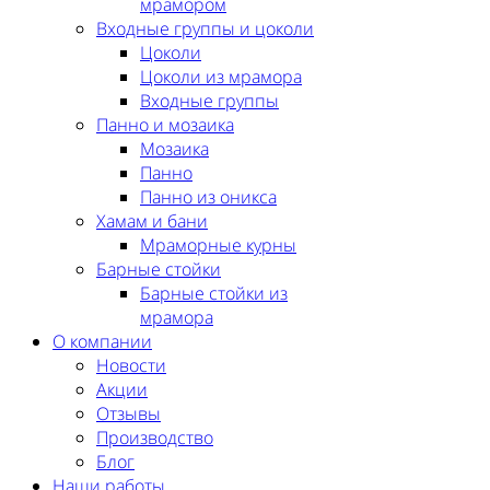
мрамором
Входные группы и цоколи
Цоколи
Цоколи из мрамора
Входные группы
Панно и мозаика
Мозаика
Панно
Панно из оникса
Хамам и бани
Мраморные курны
Барные стойки
Барные стойки из
мрамора
О компании
Новости
Акции
Отзывы
Производство
Блог
Наши работы