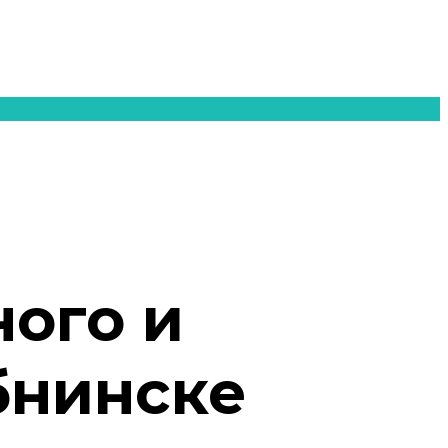
ного и
бнинске