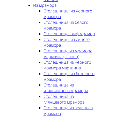
Из мрамора
Столешницы из черного
мрамора
Столешница из белого
мрамора
Столешница скиф мрамор
Столешницы из синего
мрамора
Столешница из мрамора
марквина (глянец)
Столешница из черного
мрамора марквина
Столешницы из бежевого
мрамора
Столешница из
итальянского мрамора
Столешница из
глянцевого мрамора
Столешница из зеленого
мрамора