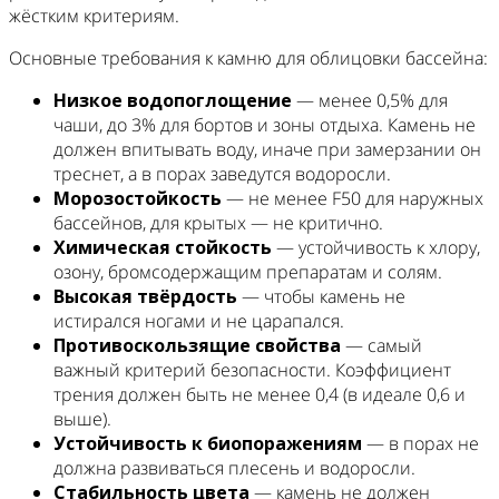
жёстким критериям.
Основные требования к камню для облицовки бассейна:
Низкое водопоглощение
— менее 0,5% для
чаши, до 3% для бортов и зоны отдыха. Камень не
должен впитывать воду, иначе при замерзании он
треснет, а в порах заведутся водоросли.
Морозостойкость
— не менее F50 для наружных
бассейнов, для крытых — не критично.
Химическая стойкость
— устойчивость к хлору,
озону, бромсодержащим препаратам и солям.
Высокая твёрдость
— чтобы камень не
истирался ногами и не царапался.
Противоскользящие свойства
— самый
важный критерий безопасности. Коэффициент
трения должен быть не менее 0,4 (в идеале 0,6 и
выше).
Устойчивость к биопоражениям
— в порах не
должна развиваться плесень и водоросли.
Стабильность цвета
— камень не должен