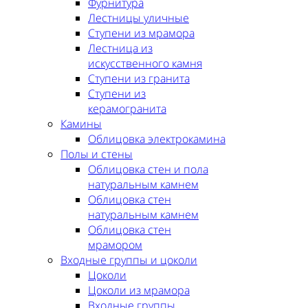
Фурнитура
Лестницы уличные
Ступени из мрамора
Лестница из
искусственного камня
Ступени из гранита
Ступени из
керамогранита
Камины
Облицовка электрокамина
Полы и стены
Облицовка стен и пола
натуральным камнем
Облицовка стен
натуральным камнем
Облицовка стен
мрамором
Входные группы и цоколи
Цоколи
Цоколи из мрамора
Входные группы