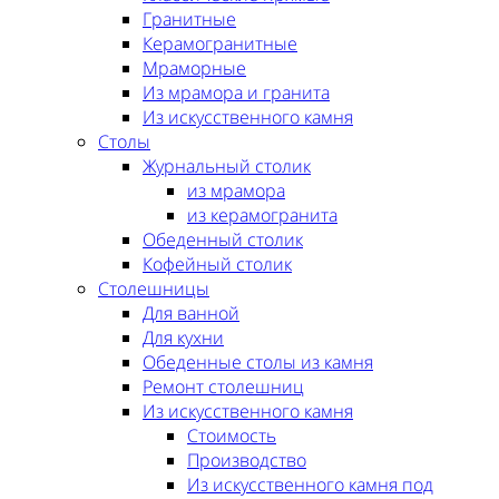
Гранитные
Керамогранитные
Мраморные
Из мрамора и гранита
Из искусственного камня
Столы
Журнальный столик
из мрамора
из керамогранита
Обеденный столик
Кофейный столик
Столешницы
Для ванной
Для кухни
Обеденные столы из камня
Ремонт столешниц
Из искусственного камня
Стоимость
Производство
Из искусственного камня под