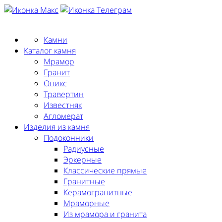
Заказать замер
Камни
Каталог камня
Мрамор
Гранит
Оникс
Травертин
Известняк
Агломерат
Изделия из камня
Подоконники
Радиусные
Эркерные
Классические прямые
Гранитные
Керамогранитные
Мраморные
Из мрамора и гранита