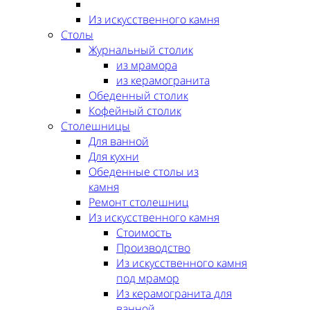
Из искусственного камня
Столы
Журнальный столик
из мрамора
из керамогранита
Обеденный столик
Кофейный столик
Столешницы
Для ванной
Для кухни
Обеденные столы из
камня
Ремонт столешниц
Из искусственного камня
Стоимость
Производство
Из искусственного камня
под мрамор
Из керамогранита для
ванной