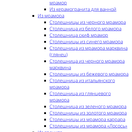
мрамор
Из керамогранита для ванной
Из мрамора
Столешницы из черного мрамора
Столешница из белого мрамора
Столешница скиф мрамор
Столешницы из синего мрамора
Столешница из мрамора марквина
(глянец)
Столешница из черного мрамора
марквина
Столешницы из бежевого мрамора
Столешница из итальянского
мрамора
Столешница из глянцевого
мрамора
Столешница из зеленого мрамора
Столешницы из золотого мрамора
Столешницы из мрамора каррара
Столешницы из мрамора «Лосось»