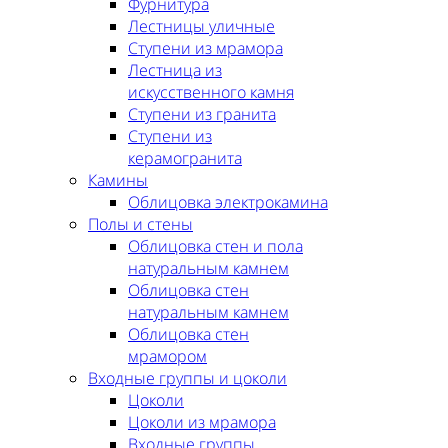
Фурнитура
Лестницы уличные
Ступени из мрамора
Лестница из
искусственного камня
Ступени из гранита
Ступени из
керамогранита
Камины
Облицовка электрокамина
Полы и стены
Облицовка стен и пола
натуральным камнем
Облицовка стен
натуральным камнем
Облицовка стен
мрамором
Входные группы и цоколи
Цоколи
Цоколи из мрамора
Входные группы