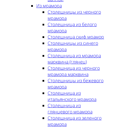
Из мрамора
Столешницы из черного
мрамора
Столешница из белого
мрамора
Столешница скиф мрамор
Столешницы из синего
мрамора
Столешница из мрамора
марквина (глянец)
Столешница из черного
мрамора марквина
Столешницы из бежевого
мрамора
Столешница из
итальянского мрамора
Столешница из
глянцевого мрамора
Столешница из зеленого
мрамора