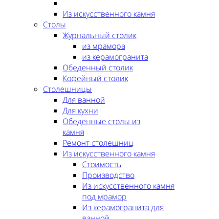
Из искусственного камня
Столы
Журнальный столик
из мрамора
из керамогранита
Обеденный столик
Кофейный столик
Столешницы
Для ванной
Для кухни
Обеденные столы из
камня
Ремонт столешниц
Из искусственного камня
Стоимость
Производство
Из искусственного камня
под мрамор
Из керамогранита для
ванной