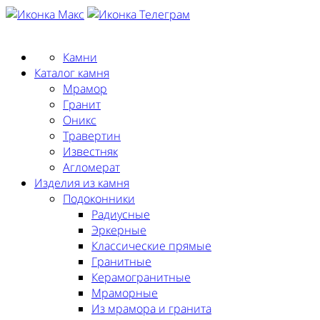
Заказать замер
Камни
Каталог камня
Мрамор
Гранит
Оникс
Травертин
Известняк
Агломерат
Изделия из камня
Подоконники
Радиусные
Эркерные
Классические прямые
Гранитные
Керамогранитные
Мраморные
Из мрамора и гранита