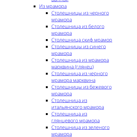
Из мрамора
Столешницы из черного
мрамора
Столешница из белого
мрамора
Столешница скиф мрамор
Столешницы из синего
мрамора
Столешница из мрамора
марквина (глянец)
Столешница из черного
мрамора марквина
Столешницы из бежевого
мрамора
Столешница из
итальянского мрамора
Столешница из
глянцевого мрамора
Столешница из зеленого
мрамора