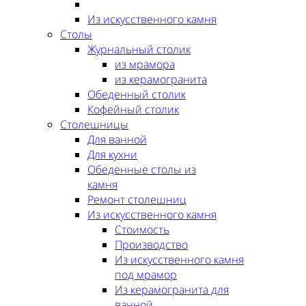
Из искусственного камня
Столы
Журнальный столик
из мрамора
из керамогранита
Обеденный столик
Кофейный столик
Столешницы
Для ванной
Для кухни
Обеденные столы из
камня
Ремонт столешниц
Из искусственного камня
Стоимость
Производство
Из искусственного камня
под мрамор
Из керамогранита для
ванной