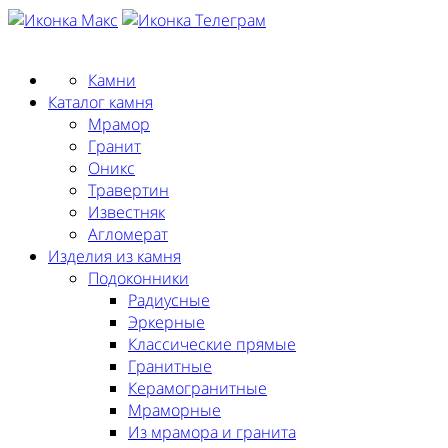
Заказать замер
Камни
Каталог камня
Мрамор
Гранит
Оникс
Травертин
Известняк
Агломерат
Изделия из камня
Подоконники
Радиусные
Эркерные
Классические прямые
Гранитные
Керамогранитные
Мраморные
Из мрамора и гранита