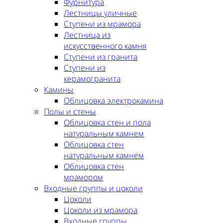
Фурнитура
Лестницы уличные
Ступени из мрамора
Лестница из
искусственного камня
Ступени из гранита
Ступени из
керамогранита
Камины
Облицовка электрокамина
Полы и стены
Облицовка стен и пола
натуральным камнем
Облицовка стен
натуральным камнем
Облицовка стен
мрамором
Входные группы и цоколи
Цоколи
Цоколи из мрамора
Входные группы