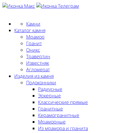
Заказать замер
Камни
Каталог камня
Мрамор
Гранит
Оникс
Травертин
Известняк
Агломерат
Изделия из камня
Подоконники
Радиусные
Эркерные
Классические прямые
Гранитные
Керамогранитные
Мраморные
Из мрамора и гранита