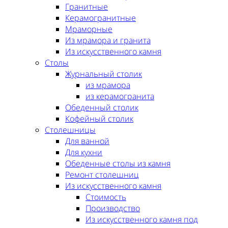
Гранитные
Керамогранитные
Мраморные
Из мрамора и гранита
Из искусственного камня
Столы
Журнальный столик
из мрамора
из керамогранита
Обеденный столик
Кофейный столик
Столешницы
Для ванной
Для кухни
Обеденные столы из камня
Ремонт столешниц
Из искусственного камня
Стоимость
Производство
Из искусственного камня под