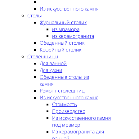
Из искусственного камня
Столы
Журнальный столик
из мрамора
из керамогранита
Обеденный столик
Кофейный столик
Столешницы
Для ванной
Для кухни
Обеденные столы из
камня
Ремонт столешниц
Из искусственного камня
Стоимость
Производство
Из искусственного камня
под мрамор
Из керамогранита для
ванной