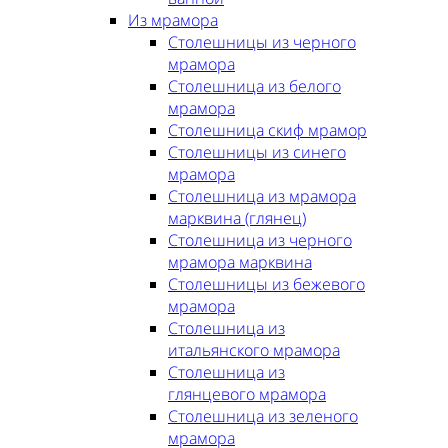
Из мрамора
Столешницы из черного
мрамора
Столешница из белого
мрамора
Столешница скиф мрамор
Столешницы из синего
мрамора
Столешница из мрамора
марквина (глянец)
Столешница из черного
мрамора марквина
Столешницы из бежевого
мрамора
Столешница из
итальянского мрамора
Столешница из
глянцевого мрамора
Столешница из зеленого
мрамора