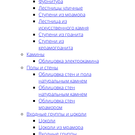
Фурнитура
Лестницы уличные
Ступени из мрамора
Лестница из
искусственного камня
Ступени из гранита
Ступени из
керамогранита
Камины
Облицовка электрокамина
Полы и стены
Облицовка стен и пола
натуральным камнем
Облицовка стен
натуральным камнем
Облицовка стен
мрамором
Входные группы и цоколи
Цоколи
Цоколи из мрамора
Входные группы