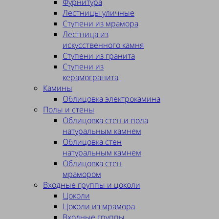
Фурнитура
Лестницы уличные
Ступени из мрамора
Лестница из
искусственного камня
Ступени из гранита
Ступени из
керамогранита
Камины
Облицовка электрокамина
Полы и стены
Облицовка стен и пола
натуральным камнем
Облицовка стен
натуральным камнем
Облицовка стен
мрамором
Входные группы и цоколи
Цоколи
Цоколи из мрамора
Входные группы