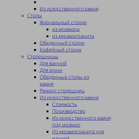
Из искусственного камня
Столы
Журнальный столик
из мрамора
из керамогранита
Обеденный столик
Кофейный столик
Столешницы
Для ванной
Для кухни
Обеденные столы из
камня
Ремонт столешниц
Из искусственного камня
Стоимость
Производство
Из искусственного камня
под мрамор
Из керамогранита для
ванной