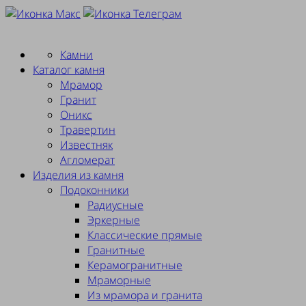
Заказать замер
Камни
Каталог камня
Мрамор
Гранит
Оникс
Травертин
Известняк
Агломерат
Изделия из камня
Подоконники
Радиусные
Эркерные
Классические прямые
Гранитные
Керамогранитные
Мраморные
Из мрамора и гранита