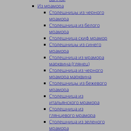
Из мрамора
Столешницы из черного
мрамора
Столешница из белого
мрамора
Столешница скиф мрамор
Столешницы из синего
мрамора
Столешница из мрамора
марквина (глянец)
Столешница из черного
мрамора марквина
Столешницы из бежевого
мрамора
Столешница из
итальянского мрамора
Столешница из
глянцевого мрамора
Столешница из зеленого
мрамора