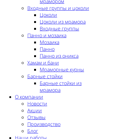
мрамором
Входные группы и цоколи
Цоколи
Цоколи из мрамора
Входные группы
Панно и мозаика
Мозаика
Панно
Панно из оникса
Хамам и бани
Мраморные курны
Барные стойки
Барные стойки из
мрамора
О компании
Новости
Акции
Отзывы
Производство
Блог
Наши работы