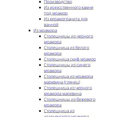
Производство
Из искусственного камня
под мрамор
Из керамогранита для
ванной
Из мрамора
Столешницы из черного
мрамора
Столешница из белого
мрамора
Столешница скиф мрамор
Столешницы из синего
мрамора
Столешница из мрамора
марквина (глянец)
Столешница из черного
мрамора марквина
Столешницы из бежевого
мрамора
Столешница из
итальянского мрамора