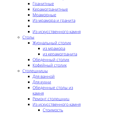
Гранитные
Керамогранитные
Мраморные
Из мрамора и гранита
Из искусственного камня
Столы
Журнальный столик
из мрамора
из керамогранита
Обеденный столик
Кофейный столик
Столешницы
Для ванной
Для кухни
Обеденные столы из
камня
Ремонт столешниц
Из искусственного камня
Стоимость