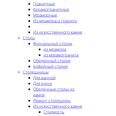
Гранитные
Керамогранитные
Мраморные
Из мрамора и гранита
Из искусственного камня
Столы
Журнальный столик
из мрамора
из керамогранита
Обеденный столик
Кофейный столик
Столешницы
Для ванной
Для кухни
Обеденные столы из
камня
Ремонт столешниц
Из искусственного камня
Стоимость