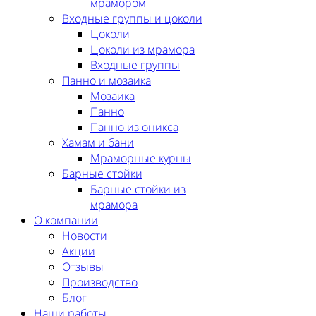
мрамором
Входные группы и цоколи
Цоколи
Цоколи из мрамора
Входные группы
Панно и мозаика
Мозаика
Панно
Панно из оникса
Хамам и бани
Мраморные курны
Барные стойки
Барные стойки из
мрамора
О компании
Новости
Акции
Отзывы
Производство
Блог
Наши работы