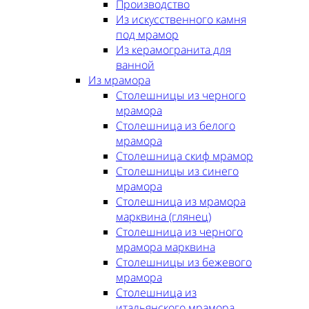
Производство
Из искусственного камня
под мрамор
Из керамогранита для
ванной
Из мрамора
Столешницы из черного
мрамора
Столешница из белого
мрамора
Столешница скиф мрамор
Столешницы из синего
мрамора
Столешница из мрамора
марквина (глянец)
Столешница из черного
мрамора марквина
Столешницы из бежевого
мрамора
Столешница из
итальянского мрамора