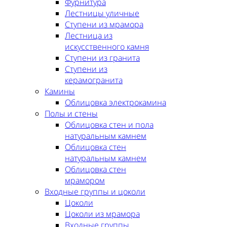
Фурнитура
Лестницы уличные
Ступени из мрамора
Лестница из
искусственного камня
Ступени из гранита
Ступени из
керамогранита
Камины
Облицовка электрокамина
Полы и стены
Облицовка стен и пола
натуральным камнем
Облицовка стен
натуральным камнем
Облицовка стен
мрамором
Входные группы и цоколи
Цоколи
Цоколи из мрамора
Входные группы