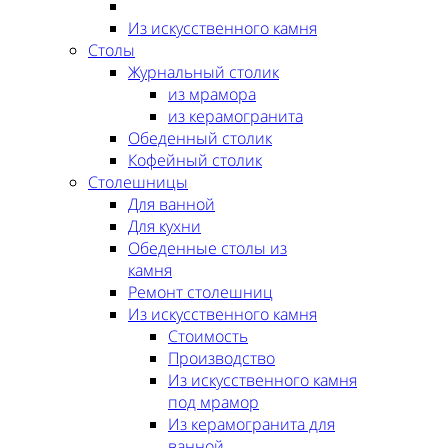
Из искусственного камня
Столы
Журнальный столик
из мрамора
из керамогранита
Обеденный столик
Кофейный столик
Столешницы
Для ванной
Для кухни
Обеденные столы из
камня
Ремонт столешниц
Из искусственного камня
Стоимость
Производство
Из искусственного камня
под мрамор
Из керамогранита для
ванной