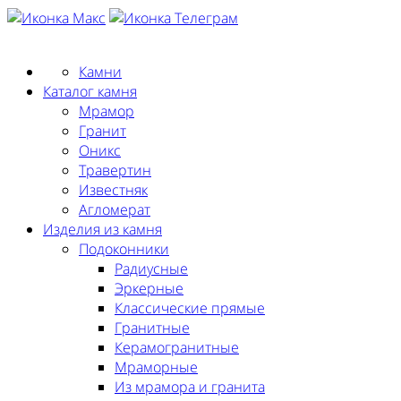
Заказать замер
Камни
Каталог камня
Мрамор
Гранит
Оникс
Травертин
Известняк
Агломерат
Изделия из камня
Подоконники
Радиусные
Эркерные
Классические прямые
Гранитные
Керамогранитные
Мраморные
Из мрамора и гранита