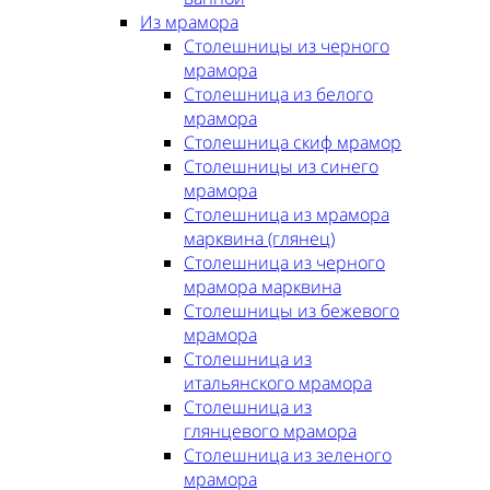
Из мрамора
Столешницы из черного
мрамора
Столешница из белого
мрамора
Столешница скиф мрамор
Столешницы из синего
мрамора
Столешница из мрамора
марквина (глянец)
Столешница из черного
мрамора марквина
Столешницы из бежевого
мрамора
Столешница из
итальянского мрамора
Столешница из
глянцевого мрамора
Столешница из зеленого
мрамора