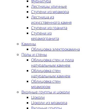
Фурнитура
Лестницы уличные
Ступени из мрамора
Лестница из
искусственного камня
Ступени из гранита
Ступени из
керамогранита
Камины
Облицовка электрокамина
Полы и стены
Облицовка стен и пола
натуральным камнем
Облицовка стен
натуральным камнем
Облицовка стен
мрамором
Входные группы и цоколи
Цоколи
Цоколи из мрамора
Входные группы