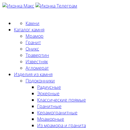
Заказать замер
Камни
Каталог камня
Мрамор
Гранит
Оникс
Травертин
Известняк
Агломерат
Изделия из камня
Подоконники
Радиусные
Эркерные
Классические прямые
Гранитные
Керамогранитные
Мраморные
Из мрамора и гранита