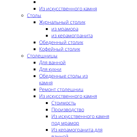
Из искусственного камня
Столы
Журнальный столик
из мрамора
из керамогранита
Обеденный столик
Кофейный столик
Столешницы
Для ванной
Для кухни
Обеденные столы из
камня
Ремонт столешниц
Из искусственного камня
Стоимость
Производство
Из искусственного камня
под мрамор
Из керамогранита для
ванной