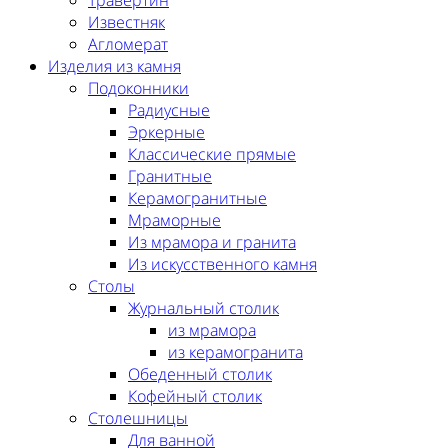
Травертин
Известняк
Агломерат
Изделия из камня
Подоконники
Радиусные
Эркерные
Классические прямые
Гранитные
Керамогранитные
Мраморные
Из мрамора и гранита
Из искусственного камня
Столы
Журнальный столик
из мрамора
из керамогранита
Обеденный столик
Кофейный столик
Столешницы
Для ванной