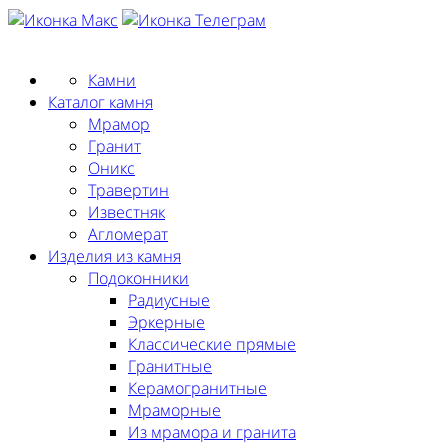
Заказать замер
Камни
Каталог камня
Мрамор
Гранит
Оникс
Травертин
Известняк
Агломерат
Изделия из камня
Подоконники
Радиусные
Эркерные
Классические прямые
Гранитные
Керамогранитные
Мраморные
Из мрамора и гранита