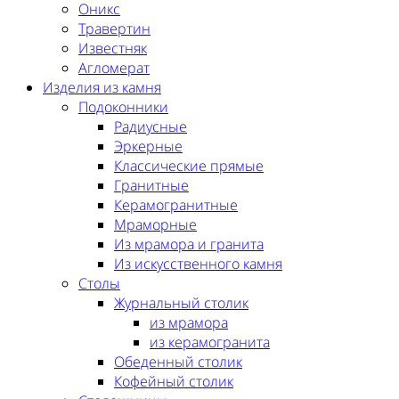
Оникс
Травертин
Известняк
Агломерат
Изделия из камня
Подоконники
Радиусные
Эркерные
Классические прямые
Гранитные
Керамогранитные
Мраморные
Из мрамора и гранита
Из искусственного камня
Столы
Журнальный столик
из мрамора
из керамогранита
Обеденный столик
Кофейный столик