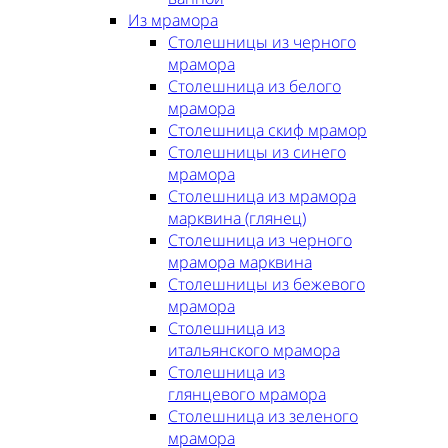
Из мрамора
Столешницы из черного
мрамора
Столешница из белого
мрамора
Столешница скиф мрамор
Столешницы из синего
мрамора
Столешница из мрамора
марквина (глянец)
Столешница из черного
мрамора марквина
Столешницы из бежевого
мрамора
Столешница из
итальянского мрамора
Столешница из
глянцевого мрамора
Столешница из зеленого
мрамора