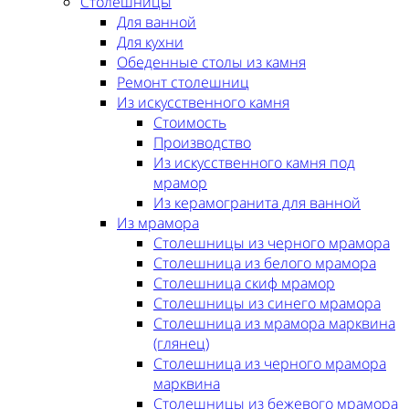
Столешницы
Для ванной
Для кухни
Обеденные столы из камня
Ремонт столешниц
Из искусственного камня
Стоимость
Производство
Из искусственного камня под
мрамор
Из керамогранита для ванной
Из мрамора
Столешницы из черного мрамора
Столешница из белого мрамора
Столешница скиф мрамор
Столешницы из синего мрамора
Столешница из мрамора марквина
(глянец)
Столешница из черного мрамора
марквина
Столешницы из бежевого мрамора