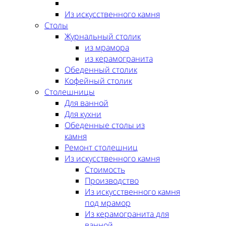
Из искусственного камня
Столы
Журнальный столик
из мрамора
из керамогранита
Обеденный столик
Кофейный столик
Столешницы
Для ванной
Для кухни
Обеденные столы из
камня
Ремонт столешниц
Из искусственного камня
Стоимость
Производство
Из искусственного камня
под мрамор
Из керамогранита для
ванной