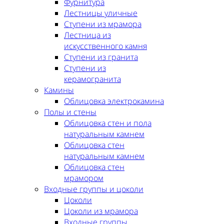
Фурнитура
Лестницы уличные
Ступени из мрамора
Лестница из
искусственного камня
Ступени из гранита
Ступени из
керамогранита
Камины
Облицовка электрокамина
Полы и стены
Облицовка стен и пола
натуральным камнем
Облицовка стен
натуральным камнем
Облицовка стен
мрамором
Входные группы и цоколи
Цоколи
Цоколи из мрамора
Входные группы