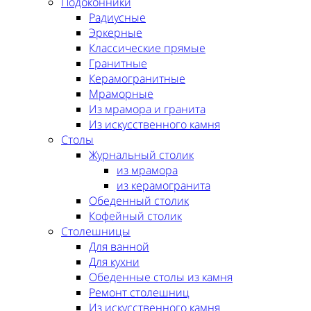
Подоконники
Радиусные
Эркерные
Классические прямые
Гранитные
Керамогранитные
Мраморные
Из мрамора и гранита
Из искусственного камня
Столы
Журнальный столик
из мрамора
из керамогранита
Обеденный столик
Кофейный столик
Столешницы
Для ванной
Для кухни
Обеденные столы из камня
Ремонт столешниц
Из искусственного камня