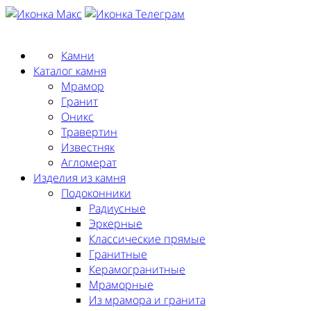
Заказать замер
Камни
Каталог камня
Мрамор
Гранит
Оникс
Травертин
Известняк
Агломерат
Изделия из камня
Подоконники
Радиусные
Эркерные
Классические прямые
Гранитные
Керамогранитные
Мраморные
Из мрамора и гранита