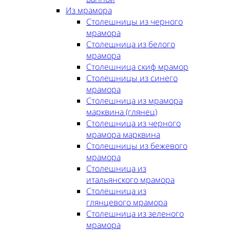
Из мрамора
Столешницы из черного
мрамора
Столешница из белого
мрамора
Столешница скиф мрамор
Столешницы из синего
мрамора
Столешница из мрамора
марквина (глянец)
Столешница из черного
мрамора марквина
Столешницы из бежевого
мрамора
Столешница из
итальянского мрамора
Столешница из
глянцевого мрамора
Столешница из зеленого
мрамора