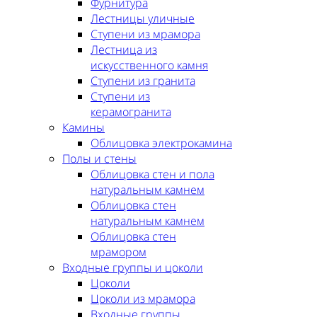
Фурнитура
Лестницы уличные
Ступени из мрамора
Лестница из
искусственного камня
Ступени из гранита
Ступени из
керамогранита
Камины
Облицовка электрокамина
Полы и стены
Облицовка стен и пола
натуральным камнем
Облицовка стен
натуральным камнем
Облицовка стен
мрамором
Входные группы и цоколи
Цоколи
Цоколи из мрамора
Входные группы