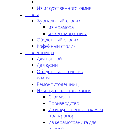
Из искусственного камня
Столы
Журнальный столик
из мрамора
из керамогранита
Обеденный столик
Кофейный столик
Столешницы
Для ванной
Для кухни
Обеденные столы из
камня
Ремонт столешниц
Из искусственного камня
Стоимость
Производство
Из искусственного камня
под мрамор
Из керамогранита для
ванной