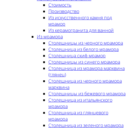
Стоимость
Производство
Из искусственного камня под
мрамор
Из керамогранита для ванной
Из мрамора
Столешницы из черного мрамора
Столешница из белого мрамора
Столешница скиф мрамор
Столешницы из синего мрамора
Столешница из мрамора марквина
(глянец)
Столешница из черного мрамора
марквина
Столешницы из бежевого мрамора
Столешница из итальянского
мрамора
Столешница из глянцевого
мрамора
Столешница из зеленого мрамора