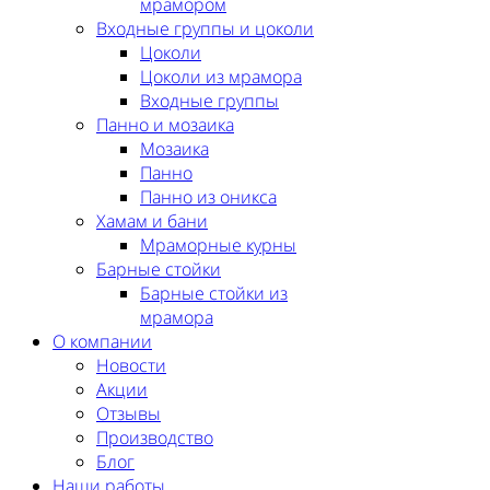
мрамором
Входные группы и цоколи
Цоколи
Цоколи из мрамора
Входные группы
Панно и мозаика
Мозаика
Панно
Панно из оникса
Хамам и бани
Мраморные курны
Барные стойки
Барные стойки из
мрамора
О компании
Новости
Акции
Отзывы
Производство
Блог
Наши работы