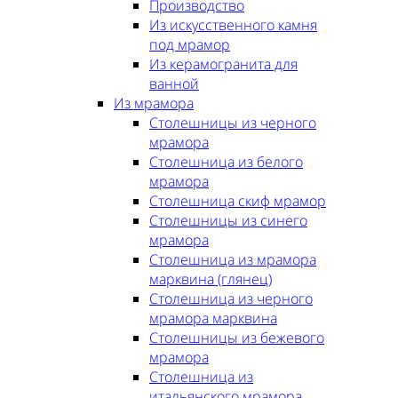
Производство
Из искусственного камня
под мрамор
Из керамогранита для
ванной
Из мрамора
Столешницы из черного
мрамора
Столешница из белого
мрамора
Столешница скиф мрамор
Столешницы из синего
мрамора
Столешница из мрамора
марквина (глянец)
Столешница из черного
мрамора марквина
Столешницы из бежевого
мрамора
Столешница из
итальянского мрамора