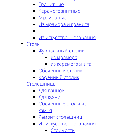
Гранитные
Керамогранитные
Мраморные
Из мрамора и гранита
Из искусственного камня
Столы
Журнальный столик
из мрамора
из керамогранита
Обеденный столик
Кофейный столик
Столешницы
Для ванной
Для кухни
Обеденные столы из
камня
Ремонт столешниц
Из искусственного камня
Стоимость